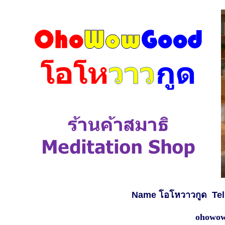
Name โอโหวาวกูด
Te
ohowow