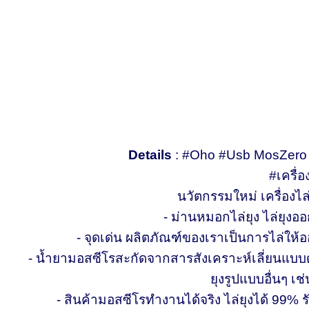
Details
: #Oho #Usb MosZero #ม
#เครื่
นวัตกรรมใหม่ เครื่องไล
- ม่านหมอกไล่ยุง ไล่ยุงออก
- จุดเด่น ผลิตภัณฑ์ของเราเป็นการไล่ให้ออ
- น้ำยามอสซีโรสะกัดจากสารสังเคราะห์เลี่ยนแบ
ยุงรูปแบบอื่นๆ เ
- สินค้ามอสซีโรทำงานได้จริง ไล่ยุงได้ 99