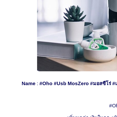
Name
:
#Oho #Usb MosZero #มอสซีโร่ #เครื
#O