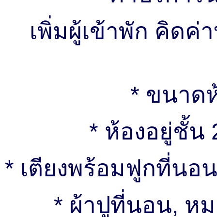
เพิ่มผู้เข้าพัก คิ
* ขนาดห
* ห้องอยู่ชั้
* เตียงพร้อมฟูกที่นอ
* ผ้าปูที่นอน, หม