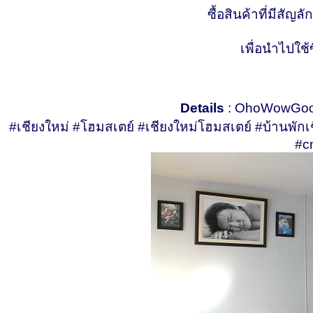
ซื้อสินค้าที่มีสัญ
เพื่อนำไปใช้ซ
Details
: OhoWowGood
#เชียงใหม่ #โฮมสเตย์ #เชียงใหม่โฮมสเตย์ #บ้าน
#c