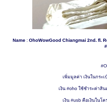
Name
:
OhoWowGood Chiangmai 2nd. fl. R
#O
เพิ่มมูลค่า เงินในกระ
เงิน #oho ใช้ชำระค่าสิ
เงิน #usb คือเงินในโคร