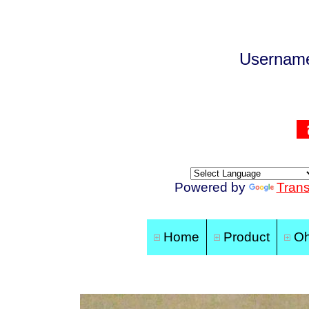
Userna
Powered by
Trans
Home
Product
Oh