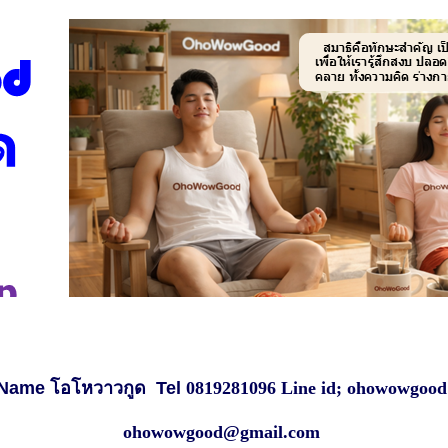
Name โอโหวาวกูด
Tel
0819281096 Line id; ohowowgood
ohowowgood@gmail.com