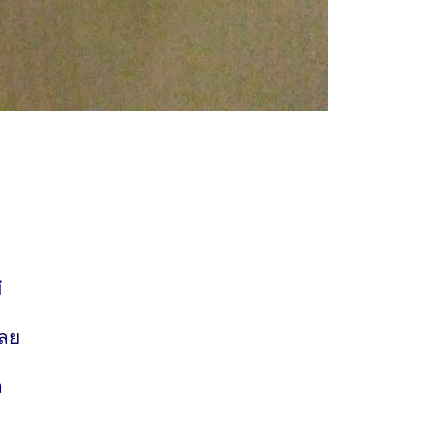
่
เลย
ล