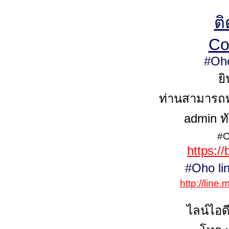
ต
Co
#Oh
ยิ
ท่านสามารถทั
admin ท
#O
https:/
#Oho lin
http://line
ไลน์ไอด