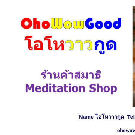
Name โอโหวาวกูด
Te
ohowow